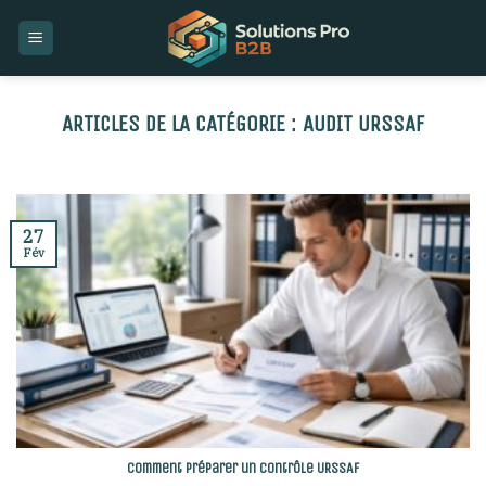
Skip
to
content
AUDIT URSSAF
27
Fév
Comment préparer un contrôle URSSAF