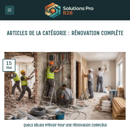
Skip
to
content
RÉNOVATION COMPLÈTE
15
Mai
Quels délais prévoir pour une rénovation complète