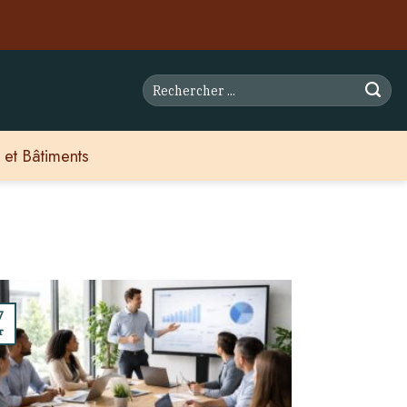
 et Bâtiments
7
r