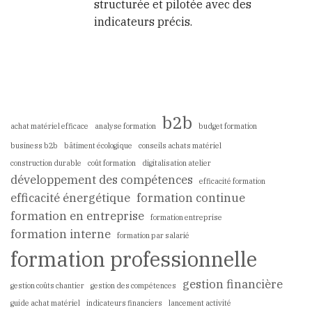
structurée et pilotée avec des
indicateurs précis.
b2b
achat matériel efficace
analyse formation
budget formation
business b2b
bâtiment écologique
conseils achats matériel
construction durable
coût formation
digitalisation atelier
développement des compétences
efficacité formation
efficacité énergétique
formation continue
formation en entreprise
formation entreprise
formation interne
formation par salarié
formation professionnelle
gestion financière
gestion coûts chantier
gestion des compétences
guide achat matériel
indicateurs financiers
lancement activité