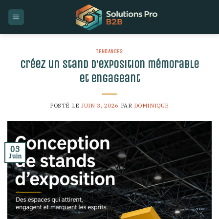
Skip
to
content
TENDANCES
Créez un stand d’exposition mémorable
et engageant
POSTÉ LE
JUIN 3, 2026
PAR
DOMINIQUE
03
Juin