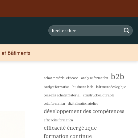
 et Bâtiments
b2b
achat matériel efficace
analyse formation
budget formation
business b2b
bâtiment écologique
conseils achats matériel
construction durable
coût formation
digitalisation atelier
développement des compétences
efficacité formation
efficacité énergétique
formation continue