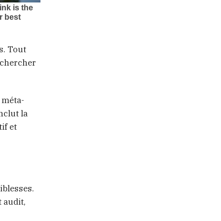
s. Tout
rechercher
a méta-
nclut la
if et
iblesses.
 audit,