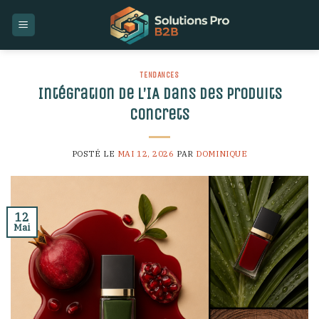
Skip
to
content
TENDANCES
Intégration de l’IA dans des produits
concrets
POSTÉ LE
MAI 12, 2026
PAR
DOMINIQUE
12
Mai