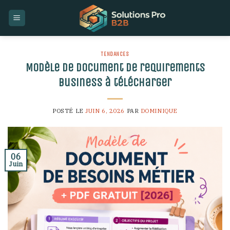
Skip
to
content
TENDANCES
Modèle de document de requirements
business à télécharger
POSTÉ LE
JUIN 6, 2026
PAR
DOMINIQUE
06
Juin