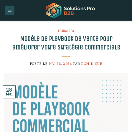
Skip
to
content
TENDANCES
Modèle de playbook de vente pour
améliorer votre stratégie commerciale
POSTÉ LE
MAI 28, 2026
PAR
DOMINIQUE
28
Mai