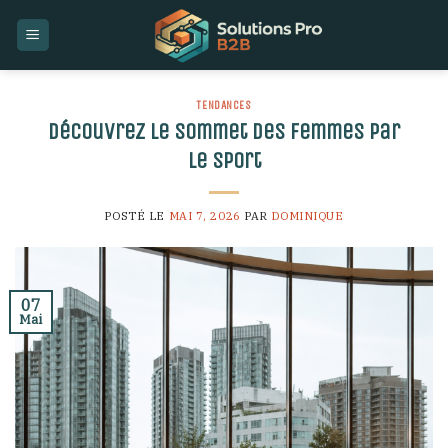
Skip
to
content
TENDANCES
Découvrez le sommet des femmes par
le sport
POSTÉ LE
MAI 7, 2026
PAR
DOMINIQUE
07
Mai