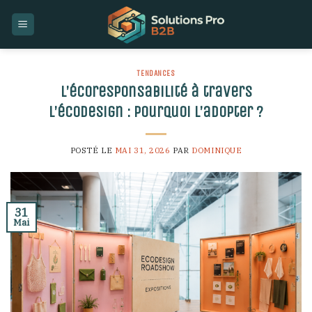
Skip
to
content
TENDANCES
L’écoresponsabilité à travers
l’écodesign : pourquoi l’adopter ?
POSTÉ LE
MAI 31, 2026
PAR
DOMINIQUE
31
Mai