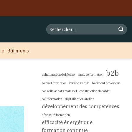
 et Bâtiments
b2b
achat matériel efficace
analyse formation
budget formation
business b2b
bâtiment écologique
conseils achats matériel
construction durable
coût formation
digitalisation atelier
développement des compétences
efficacité formation
efficacité énergétique
formation continue