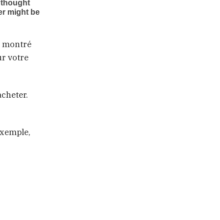
nt montré
ur votre
acheter.
exemple,